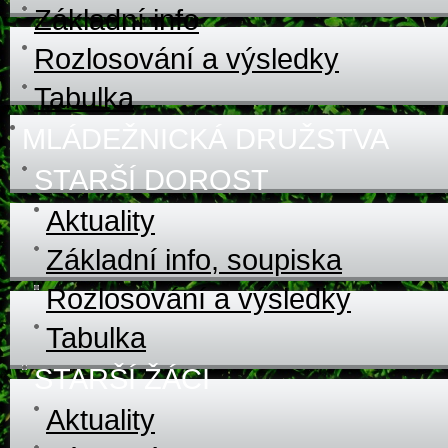
Základní info
Rozlosování a výsledky
Tabulka
MLÁDEŽNICKÁ DRUŽSTVA
STARŠÍ DOROST
Aktuality
Základní info, soupiska
Rozlosování a výsledky
Tabulka
STARŠÍ ŽÁCI
Aktuality