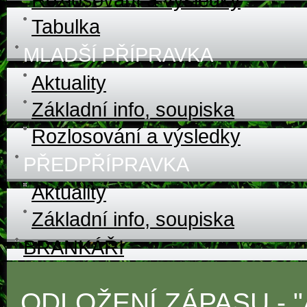
Tabulka
MLADŠÍ PŘÍPRAVKA
Aktuality
Základní info, soupiska
Rozlosování a výsledky
PŘEDPŘÍPRAVKA
Aktuality
Základní info, soupiska
BRANKÁŘI
ODLOŽENÍ ZÁPASU - 