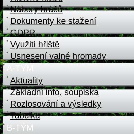
Nábory hráčů
Dokumenty ke stažení
GDPR
Využití hřiště
Usnesení valné hromady
A-TÝM
Aktuality
Základní info, soupiska
Rozlosování a výsledky
Tabulka
B-TÝM