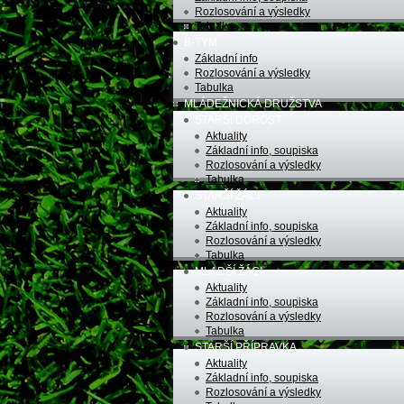
Rozlosování a výsledky
Tabulka
B-TÝM
Základní info
Rozlosování a výsledky
Tabulka
MLÁDEŽNICKÁ DRUŽSTVA
STARŠÍ DOROST
Aktuality
Základní info, soupiska
Rozlosování a výsledky
Tabulka
STARŠÍ ŽÁCI
Aktuality
Základní info, soupiska
Rozlosování a výsledky
Tabulka
MLADŠÍ ŽÁCI
Aktuality
Základní info, soupiska
Rozlosování a výsledky
Tabulka
STARŠÍ PŘÍPRAVKA
Aktuality
Základní info, soupiska
Rozlosování a výsledky