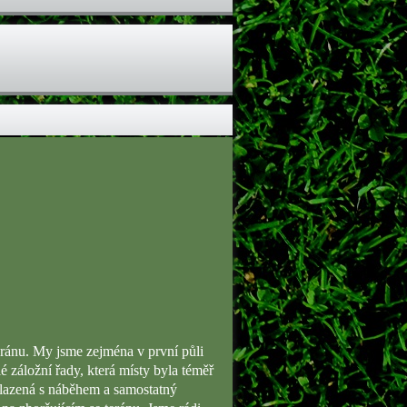
l bránu. My jsme zejména v první půli
záložní řady, která místy byla téměř
slazená s náběhem a samostatný