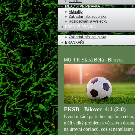
Tabulka
MLADŠÍ PŘÍPRAVKA
Aktuality
Základní info, soupiska
Rozlosování a výsledky
PŘEDPŘÍPRAVKA
Aktuality
Základní info, soupiska
BRANKÁŘI
MU: FK Stará Bělá - Bílovec
FKSB - Bílovec 4:1 (2:0)
Úvod utkání patřil hostujícímu celku,
měli velký problém s včasným dostup
na úrovni obránců, což si nemůžeme 