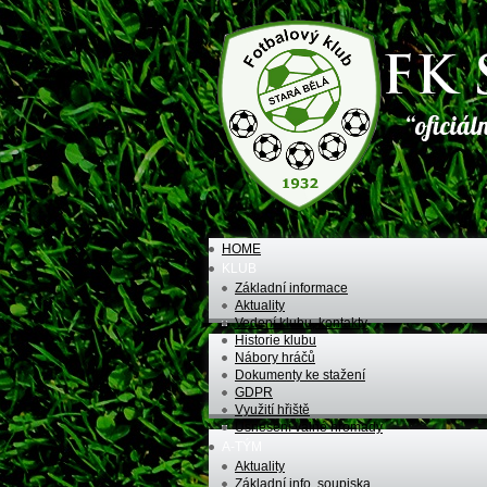
HOME
KLUB
Základní informace
Aktuality
Vedení klubu, kontakty
Historie klubu
Nábory hráčů
Dokumenty ke stažení
GDPR
Využití hřiště
Usnesení valné hromady
A-TÝM
Aktuality
Základní info, soupiska