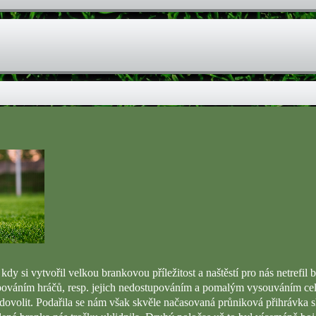
 kdy si vytvořil velkou brankovou příležitost a naštěstí pro nás netrefi
ováním hráčů, resp. jejich nedostupováním a pomalým vysouváním celé 
dovolit. Podařila se nám však skvěle načasovaná průniková přihrávka 