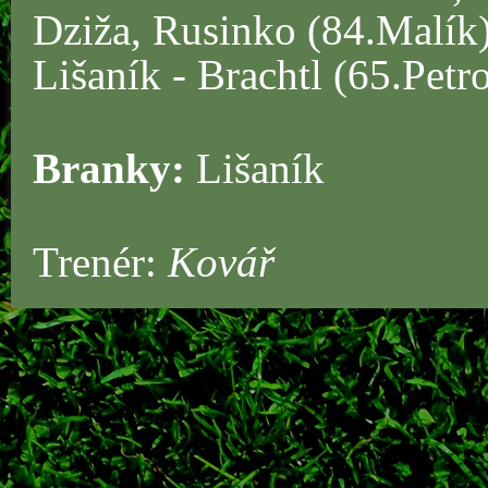
Dziža, Rusinko (84.Malík)
Lišaník - Brachtl (65.Pet
Branky:
Lišaník
Trenér:
Kovář