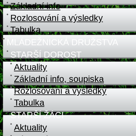
Základní info
Rozlosování a výsledky
Tabulka
MLÁDEŽNICKÁ DRUŽSTVA
STARŠÍ DOROST
Aktuality
Základní info, soupiska
Rozlosování a výsledky
Tabulka
STARŠÍ ŽÁCI
Aktuality