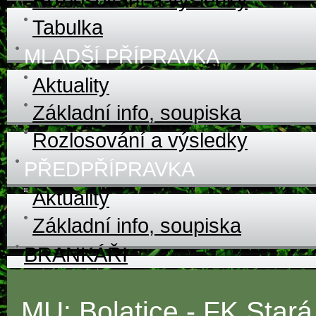
Tabulka
MLADŠÍ PŘÍPRAVKA
Aktuality
Základní info, soupiska
Rozlosování a výsledky
PŘEDPŘÍPRAVKA
Aktuality
Základní info, soupiska
BRANKÁŘI
MU: Bolatice - FK Stará