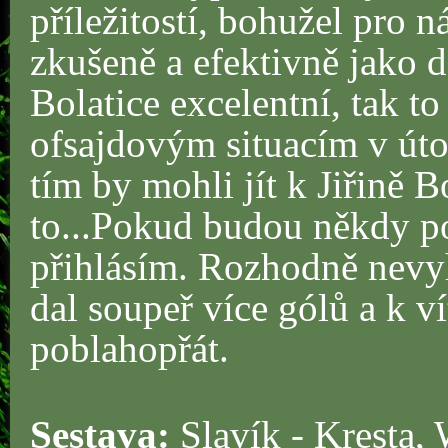
příležitostí, bohužel pro n
zkušeně a efektivně jako 
Bolatice excelentní, tak t
ofsajdovým situacím v útoč
tím by mohli jít k Jiřině 
to...Pokud budou někdy po
přihlásím. Rozhodně nevy
dal soupeř více gólů a k ví
poblahopřát.
Sestava:
Slavík - Kresta, 