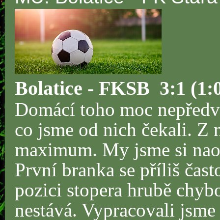
Bolatice - FKSB 3:1 (1:
Domácí toho moc nepředvedl
co jsme od nich čekali. Z 
maximum. My jsme si nao
První branka se příliš čas
pozici stopera hrubě chyb
nestává. Vypracovali jsm